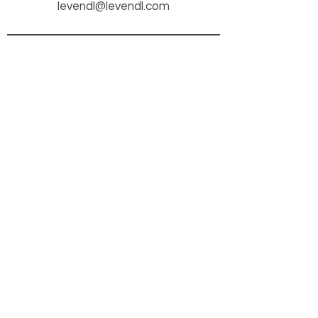
levendl@levendl.com
ÖFFNUNGSZEITEN
KONTAKT
Mo-Do
9:00 - 18:00
Fr 9:00 - 18:00
Sa 9:00 - 17:00
Marktplatz 3
6800 Feldkirch
+43 (5522) 82816
bewusst@levendl.at
INFO
Impressum